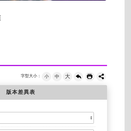
類
大
字型大小：
小
中
版本差異表