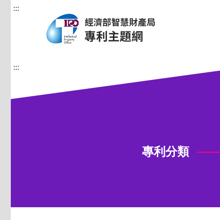
:::
:::
專利分類