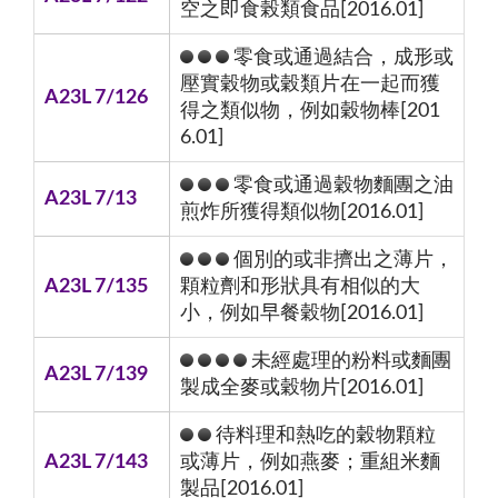
空之即食榖類食品[2016.01]
零食或通過結合，成形或
壓實穀物或穀類片在一起而獲
A23L 7/126
得之類似物，例如穀物棒[201
6.01]
零食或通過穀物麵團之油
A23L 7/13
煎炸所獲得類似物[2016.01]
個別的或非擠出之薄片，
A23L 7/135
顆粒劑和形狀具有相似的大
小，例如早餐穀物[2016.01]
未經處理的粉料或麵團
A23L 7/139
製成全麥或穀物片[2016.01]
待料理和熱吃的穀物顆粒
A23L 7/143
或薄片，例如燕麥；重組米麵
製品[2016.01]