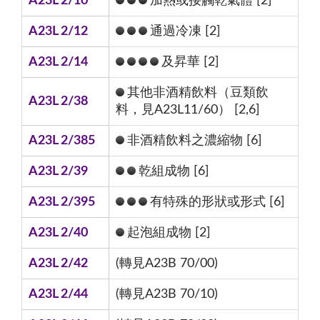
A23L 2/10
加熱或接觸乾氣體 [2]
A23L 2/12
通過冷凍 [2]
A23L 2/14
及昇華 [2]
其他非酒精飲料（豆類飲
A23L 2/38
料，見A23L11/60） [2,6]
A23L 2/385
非酒精飲料之濃縮物 [6]
A23L 2/39
乾組成物 [6]
A23L 2/395
有特殊的形狀或形式 [6]
A23L 2/40
起泡組成物 [2]
A23L 2/42
(轉見A23B 70/00)
A23L 2/44
(轉見A23B 70/10)