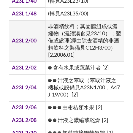
A23L 1/40
(轉見A23L23/10)
A23L 1/48
(轉見A23L35/00)
非酒精飲料；其固體組成或濃
縮物（濃縮湯食見23/10）；製
A23L 2/00
備或處理(經由除去酒精的非酒
精飲料之製備見C12H3/00）
[2,2006.01]
A23L 2/02
含有水果或蔬菜汁者 [2]
汁液之萃取（萃取汁液之
A23L 2/04
機械或設備見A23N1/00，A47
J 19/00）[2]
A23L 2/06
由柑桔類水果 [2]
A23L 2/08
汁液之濃縮或乾燥 [2]