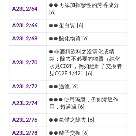
再添加揮發性的芳香成分
A23L 2/64
[6]
A23L 2/66
蛋白質 [6]
A23L 2/68
酸化物質 [6]
非酒精飲料之澄清化或精
製；除去不必要的物質（純化
A23L 2/70
水見C02F，例如經離子交換者
見C02F 1/42）[6]
A23L 2/72
過濾 [6]
使用隔膜，例如滲透作
A23L 2/74
用，超過濾 [6]
A23L 2/76
氣體之除去 [6]
A23L 2/78
離子交換 [6]