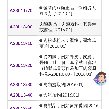
發芽的豆類產品，例如從大
A23L 11/70
豆豆芽 [2021.01]
肉類製品；肉類粉料；其製備
A23L 13/00
或處理 [2016.01]
肉粉或粉末；顆粒，團塊或
A23L 13/10
薄片[2016.01]
從內臟，例如外皮，皮膚，
骨髓，肚，腳，耳朵或口鼻部
A23L 13/20
（腺體或骨頭作為加工肉類原
料見A23L13/60）[2016.01]
A23L 13/30
肉類提取物[2016.01]
A23L 13/40
含添加物[2016.01]
禽製品，例如禽類香腸[2016.
A23L 13/50