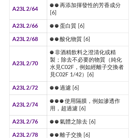
再添加揮發性的芳香成分
A23L 2/64
[6]
A23L 2/66
蛋白質 [6]
A23L 2/68
酸化物質 [6]
非酒精飲料之澄清化或精
製；除去不必要的物質（純化
A23L 2/70
水見C02F，例如經離子交換者
見C02F 1/42）[6]
A23L 2/72
過濾 [6]
使用隔膜，例如滲透作
A23L 2/74
用，超過濾 [6]
A23L 2/76
氣體之除去 [6]
A23L 2/78
離子交換 [6]