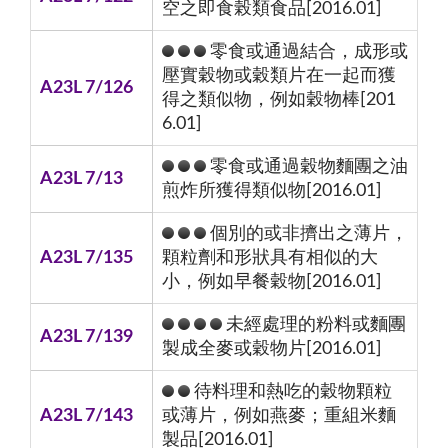
空之即食榖類食品[2016.01]
零食或通過結合，成形或
壓實穀物或穀類片在一起而獲
A23L 7/126
得之類似物，例如穀物棒[201
6.01]
零食或通過穀物麵團之油
A23L 7/13
煎炸所獲得類似物[2016.01]
個別的或非擠出之薄片，
A23L 7/135
顆粒劑和形狀具有相似的大
小，例如早餐穀物[2016.01]
未經處理的粉料或麵團
A23L 7/139
製成全麥或穀物片[2016.01]
待料理和熱吃的穀物顆粒
A23L 7/143
或薄片，例如燕麥；重組米麵
製品[2016.01]