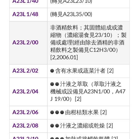
A23L 1/40
(轉見A23L23/10)
A23L 1/48
(轉見A23L35/00)
非酒精飲料；其固體組成或濃
縮物（濃縮湯食見23/10）；製
A23L 2/00
備或處理(經由除去酒精的非酒
精飲料之製備見C12H3/00）
[2,2006.01]
A23L 2/02
含有水果或蔬菜汁者 [2]
汁液之萃取（萃取汁液之
A23L 2/04
機械或設備見A23N1/00，A47
J 19/00）[2]
A23L 2/06
由柑桔類水果 [2]
A23L 2/08
汁液之濃縮或乾燥 [2]