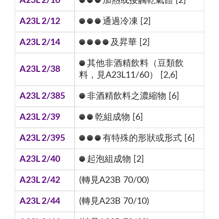
A23L 2/10
加熱或接觸乾氣體 [2]
A23L 2/12
通過冷凍 [2]
A23L 2/14
及昇華 [2]
其他非酒精飲料（豆類飲
A23L 2/38
料，見A23L11/60） [2,6]
A23L 2/385
非酒精飲料之濃縮物 [6]
A23L 2/39
乾組成物 [6]
A23L 2/395
有特殊的形狀或形式 [6]
A23L 2/40
起泡組成物 [2]
A23L 2/42
(轉見A23B 70/00)
A23L 2/44
(轉見A23B 70/10)