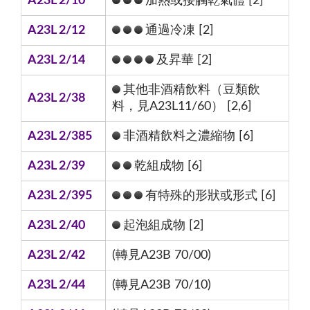
A23L 2/10
加熱或接觸乾氣體 [2]
A23L 2/12
通過冷凍 [2]
A23L 2/14
及昇華 [2]
其他非酒精飲料（豆類飲
A23L 2/38
料，見A23L11/60） [2,6]
A23L 2/385
非酒精飲料之濃縮物 [6]
A23L 2/39
乾組成物 [6]
A23L 2/395
有特殊的形狀或形式 [6]
A23L 2/40
起泡組成物 [2]
A23L 2/42
(轉見A23B 70/00)
A23L 2/44
(轉見A23B 70/10)