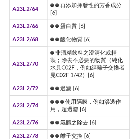
再添加揮發性的芳香成分
A23L 2/64
[6]
A23L 2/66
蛋白質 [6]
A23L 2/68
酸化物質 [6]
非酒精飲料之澄清化或精
製；除去不必要的物質（純化
A23L 2/70
水見C02F，例如經離子交換者
見C02F 1/42）[6]
A23L 2/72
過濾 [6]
使用隔膜，例如滲透作
A23L 2/74
用，超過濾 [6]
A23L 2/76
氣體之除去 [6]
A23L 2/78
離子交換 [6]