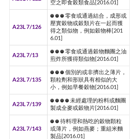
空之即食榖類食品[2016.01]
零食或通過結合，成形或
壓實穀物或穀類片在一起而獲
A23L 7/126
得之類似物，例如穀物棒[201
6.01]
零食或通過穀物麵團之油
A23L 7/13
煎炸所獲得類似物[2016.01]
個別的或非擠出之薄片，
A23L 7/135
顆粒劑和形狀具有相似的大
小，例如早餐穀物[2016.01]
未經處理的粉料或麵團
A23L 7/139
製成全麥或穀物片[2016.01]
待料理和熱吃的穀物顆粒
A23L 7/143
或薄片，例如燕麥；重組米麵
製品[2016.01]