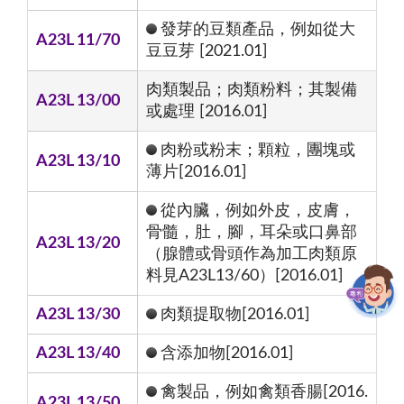
發芽的豆類產品，例如從大
A23L 11/70
豆豆芽 [2021.01]
肉類製品；肉類粉料；其製備
A23L 13/00
或處理 [2016.01]
肉粉或粉末；顆粒，團塊或
A23L 13/10
薄片[2016.01]
從內臟，例如外皮，皮膚，
骨髓，肚，腳，耳朵或口鼻部
A23L 13/20
（腺體或骨頭作為加工肉類原
料見A23L13/60）[2016.01]
A23L 13/30
肉類提取物[2016.01]
A23L 13/40
含添加物[2016.01]
禽製品，例如禽類香腸[2016.
A23L 13/50