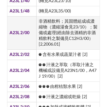
A23L 1/40
(轉見A23L23/10)
A23L 1/48
(轉見A23L35/00)
非酒精飲料；其固體組成或濃
縮物（濃縮湯食見23/10）；製
A23L 2/00
備或處理(經由除去酒精的非酒
精飲料之製備見C12H3/00）
[2,2006.01]
A23L 2/02
含有水果或蔬菜汁者 [2]
汁液之萃取（萃取汁液之
A23L 2/04
機械或設備見A23N1/00，A47
J 19/00）[2]
A23L 2/06
由柑桔類水果 [2]
A23L 2/08
汁液之濃縮或乾燥 [2]