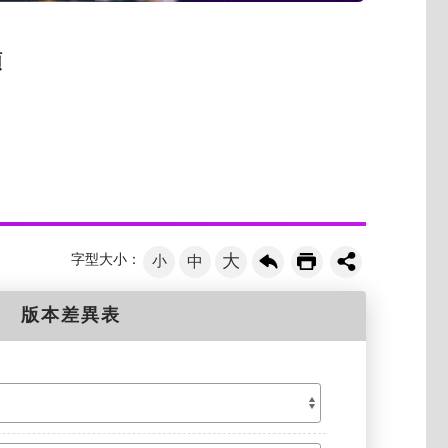
類
大
字型大小：
小
中
版本差異表