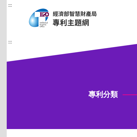
:::
:::
專利分類