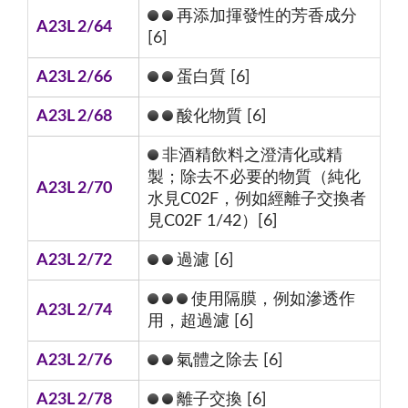
再添加揮發性的芳香成分
A23L 2/64
[6]
A23L 2/66
蛋白質 [6]
A23L 2/68
酸化物質 [6]
非酒精飲料之澄清化或精
製；除去不必要的物質（純化
A23L 2/70
水見C02F，例如經離子交換者
見C02F 1/42）[6]
A23L 2/72
過濾 [6]
使用隔膜，例如滲透作
A23L 2/74
用，超過濾 [6]
A23L 2/76
氣體之除去 [6]
A23L 2/78
離子交換 [6]