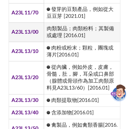
發芽的豆類產品，例如從大
A23L 11/70
豆豆芽 [2021.01]
肉類製品；肉類粉料；其製備
A23L 13/00
或處理 [2016.01]
肉粉或粉末；顆粒，團塊或
A23L 13/10
薄片[2016.01]
從內臟，例如外皮，皮膚，
骨髓，肚，腳，耳朵或口鼻部
A23L 13/20
（腺體或骨頭作為加工肉類原
料見A23L13/60）[2016.01]
A23L 13/30
肉類提取物[2016.01]
A23L 13/40
含添加物[2016.01]
禽製品，例如禽類香腸[2016.
A23L 13/50