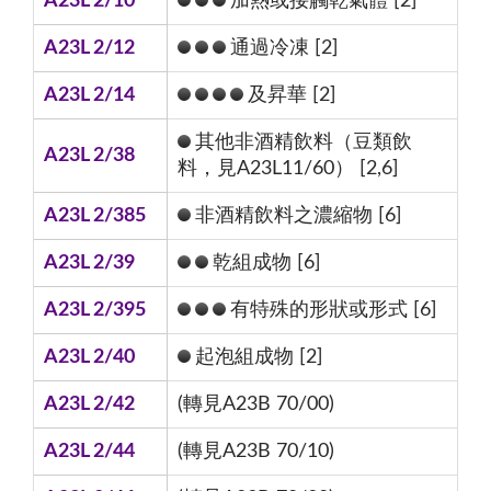
A23L 2/10
加熱或接觸乾氣體 [2]
A23L 2/12
通過冷凍 [2]
A23L 2/14
及昇華 [2]
其他非酒精飲料（豆類飲
A23L 2/38
料，見A23L11/60） [2,6]
A23L 2/385
非酒精飲料之濃縮物 [6]
A23L 2/39
乾組成物 [6]
A23L 2/395
有特殊的形狀或形式 [6]
A23L 2/40
起泡組成物 [2]
A23L 2/42
(轉見A23B 70/00)
A23L 2/44
(轉見A23B 70/10)