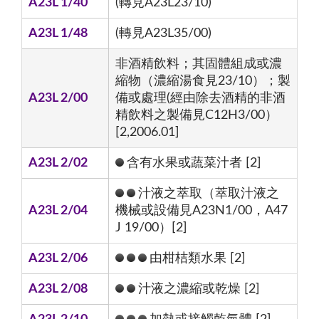
A23L 1/40
(轉見A23L23/10)
A23L 1/48
(轉見A23L35/00)
非酒精飲料；其固體組成或濃
縮物（濃縮湯食見23/10）；製
A23L 2/00
備或處理(經由除去酒精的非酒
精飲料之製備見C12H3/00）
[2,2006.01]
A23L 2/02
含有水果或蔬菜汁者 [2]
汁液之萃取（萃取汁液之
A23L 2/04
機械或設備見A23N1/00，A47
J 19/00）[2]
A23L 2/06
由柑桔類水果 [2]
A23L 2/08
汁液之濃縮或乾燥 [2]