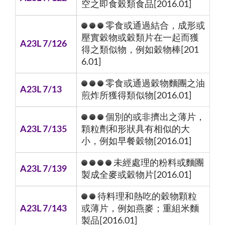
空之即食榖類食品[2016.01]
零食或通過結合，成形或
壓實穀物或穀類片在一起而獲
A23L 7/126
得之類似物，例如穀物棒[201
6.01]
零食或通過穀物麵團之油
A23L 7/13
煎炸所獲得類似物[2016.01]
個別的或非擠出之薄片，
A23L 7/135
顆粒劑和形狀具有相似的大
小，例如早餐穀物[2016.01]
未經處理的粉料或麵團
A23L 7/139
製成全麥或穀物片[2016.01]
待料理和熱吃的穀物顆粒
A23L 7/143
或薄片，例如燕麥；重組米麵
製品[2016.01]