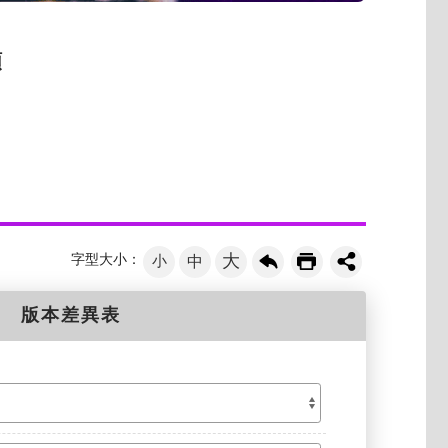
類
大
字型大小：
小
中
版本差異表