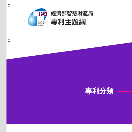
:::
:::
專利分類