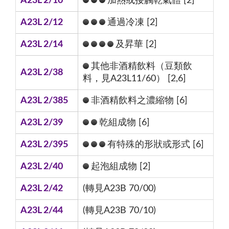
A23L 2/10
加熱或接觸乾氣體 [2]
A23L 2/12
通過冷凍 [2]
A23L 2/14
及昇華 [2]
其他非酒精飲料（豆類飲
A23L 2/38
料，見A23L11/60） [2,6]
A23L 2/385
非酒精飲料之濃縮物 [6]
A23L 2/39
乾組成物 [6]
A23L 2/395
有特殊的形狀或形式 [6]
A23L 2/40
起泡組成物 [2]
A23L 2/42
(轉見A23B 70/00)
A23L 2/44
(轉見A23B 70/10)