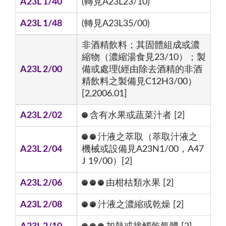
A23L 1/40
(轉見A23L23/10)
A23L 1/48
(轉見A23L35/00)
非酒精飲料；其固體組成或濃
縮物（濃縮湯食見23/10）；製
A23L 2/00
備或處理(經由除去酒精的非酒
精飲料之製備見C12H3/00）
[2,2006.01]
A23L 2/02
含有水果或蔬菜汁者 [2]
汁液之萃取（萃取汁液之
A23L 2/04
機械或設備見A23N1/00，A47
J 19/00）[2]
A23L 2/06
由柑桔類水果 [2]
A23L 2/08
汁液之濃縮或乾燥 [2]