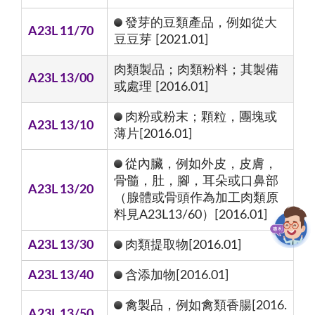
發芽的豆類產品，例如從大
A23L 11/70
豆豆芽 [2021.01]
肉類製品；肉類粉料；其製備
A23L 13/00
或處理 [2016.01]
肉粉或粉末；顆粒，團塊或
A23L 13/10
薄片[2016.01]
從內臟，例如外皮，皮膚，
骨髓，肚，腳，耳朵或口鼻部
A23L 13/20
（腺體或骨頭作為加工肉類原
料見A23L13/60）[2016.01]
A23L 13/30
肉類提取物[2016.01]
A23L 13/40
含添加物[2016.01]
禽製品，例如禽類香腸[2016.
A23L 13/50