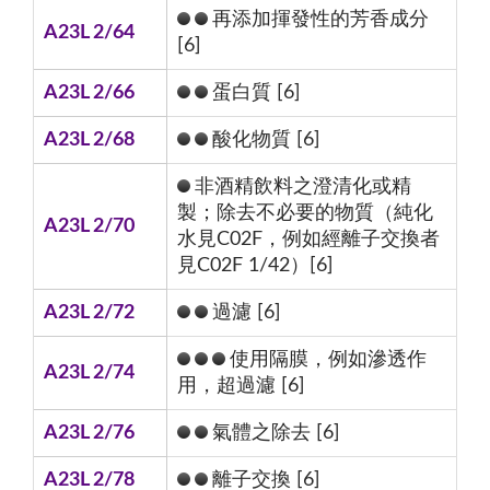
再添加揮發性的芳香成分
A23L 2/64
[6]
A23L 2/66
蛋白質 [6]
A23L 2/68
酸化物質 [6]
非酒精飲料之澄清化或精
製；除去不必要的物質（純化
A23L 2/70
水見C02F，例如經離子交換者
見C02F 1/42）[6]
A23L 2/72
過濾 [6]
使用隔膜，例如滲透作
A23L 2/74
用，超過濾 [6]
A23L 2/76
氣體之除去 [6]
A23L 2/78
離子交換 [6]