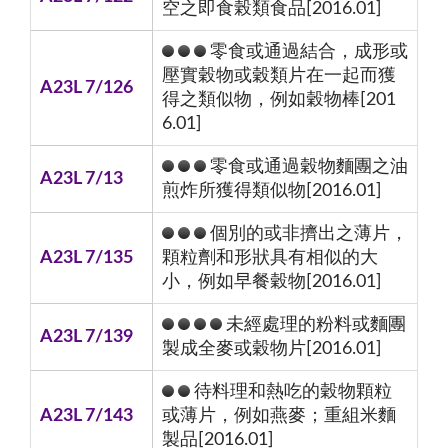
空之即食榖類食品[2016.01]
零食或通過結合，成形或
壓實穀物或穀類片在一起而獲
A23L 7/126
得之類似物，例如穀物棒[201
6.01]
零食或通過穀物麵團之油
A23L 7/13
煎炸所獲得類似物[2016.01]
個別的或非擠出之薄片，
A23L 7/135
顆粒劑和形狀具有相似的大
小，例如早餐穀物[2016.01]
未經處理的粉料或麵團
A23L 7/139
製成全麥或穀物片[2016.01]
待料理和熱吃的穀物顆粒
A23L 7/143
或薄片，例如燕麥；重組米麵
製品[2016.01]