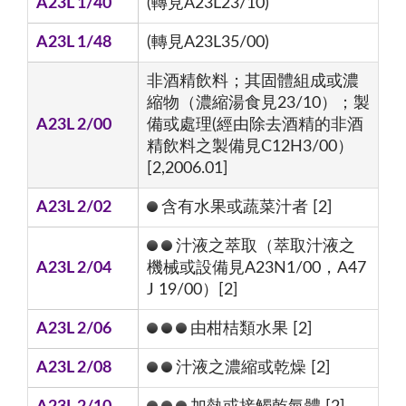
A23L 1/40
(轉見A23L23/10)
A23L 1/48
(轉見A23L35/00)
非酒精飲料；其固體組成或濃
縮物（濃縮湯食見23/10）；製
A23L 2/00
備或處理(經由除去酒精的非酒
精飲料之製備見C12H3/00）
[2,2006.01]
A23L 2/02
含有水果或蔬菜汁者 [2]
汁液之萃取（萃取汁液之
A23L 2/04
機械或設備見A23N1/00，A47
J 19/00）[2]
A23L 2/06
由柑桔類水果 [2]
A23L 2/08
汁液之濃縮或乾燥 [2]