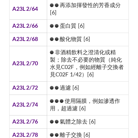
再添加揮發性的芳香成分
A23L 2/64
[6]
A23L 2/66
蛋白質 [6]
A23L 2/68
酸化物質 [6]
非酒精飲料之澄清化或精
製；除去不必要的物質（純化
A23L 2/70
水見C02F，例如經離子交換者
見C02F 1/42）[6]
A23L 2/72
過濾 [6]
使用隔膜，例如滲透作
A23L 2/74
用，超過濾 [6]
A23L 2/76
氣體之除去 [6]
A23L 2/78
離子交換 [6]