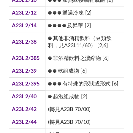
A23L 2/10
加熱或接觸乾氣體 [2]
A23L 2/12
通過冷凍 [2]
A23L 2/14
及昇華 [2]
其他非酒精飲料（豆類飲
A23L 2/38
料，見A23L11/60） [2,6]
A23L 2/385
非酒精飲料之濃縮物 [6]
A23L 2/39
乾組成物 [6]
A23L 2/395
有特殊的形狀或形式 [6]
A23L 2/40
起泡組成物 [2]
A23L 2/42
(轉見A23B 70/00)
A23L 2/44
(轉見A23B 70/10)