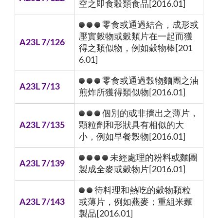
空之即食榖類食品[2016.01]
零食或通過結合，成形或
壓實穀物或穀類片在一起而獲
A23L 7/126
得之類似物，例如穀物棒[201
6.01]
零食或通過穀物麵團之油
A23L 7/13
煎炸所獲得類似物[2016.01]
個別的或非擠出之薄片，
A23L 7/135
顆粒劑和形狀具有相似的大
小，例如早餐穀物[2016.01]
未經處理的粉料或麵團
A23L 7/139
製成全麥或穀物片[2016.01]
待料理和熱吃的穀物顆粒
A23L 7/143
或薄片，例如燕麥；重組米麵
製品[2016.01]