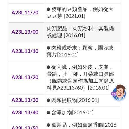
發芽的豆類產品，例如從大
A23L 11/70
豆豆芽 [2021.01]
肉類製品；肉類粉料；其製備
A23L 13/00
或處理 [2016.01]
肉粉或粉末；顆粒，團塊或
A23L 13/10
薄片[2016.01]
從內臟，例如外皮，皮膚，
骨髓，肚，腳，耳朵或口鼻部
A23L 13/20
（腺體或骨頭作為加工肉類原
料見A23L13/60）[2016.01]
A23L 13/30
肉類提取物[2016.01]
A23L 13/40
含添加物[2016.01]
禽製品，例如禽類香腸[2016.
A23L 13/50