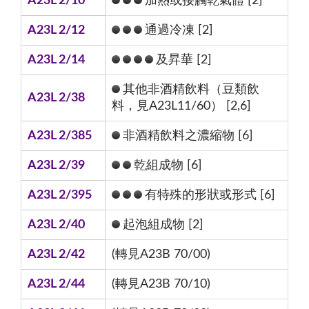
A23L 2/10
加熱或接觸乾氣體 [2]
A23L 2/12
通過冷凍 [2]
A23L 2/14
及昇華 [2]
其他非酒精飲料（豆類飲
A23L 2/38
料，見A23L11/60） [2,6]
A23L 2/385
非酒精飲料之濃縮物 [6]
A23L 2/39
乾組成物 [6]
A23L 2/395
有特殊的形狀或形式 [6]
A23L 2/40
起泡組成物 [2]
A23L 2/42
(轉見A23B 70/00)
A23L 2/44
(轉見A23B 70/10)