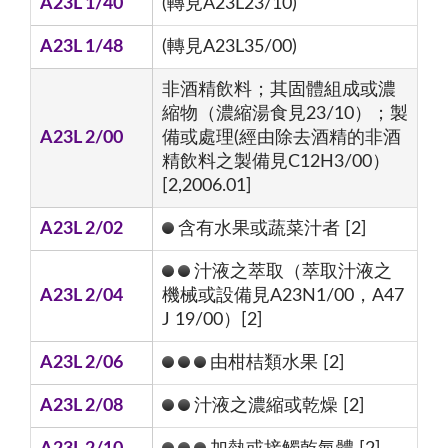
A23L 1/40
(轉見A23L23/10)
A23L 1/48
(轉見A23L35/00)
非酒精飲料；其固體組成或濃
縮物（濃縮湯食見23/10）；製
A23L 2/00
備或處理(經由除去酒精的非酒
精飲料之製備見C12H3/00）
[2,2006.01]
A23L 2/02
含有水果或蔬菜汁者 [2]
汁液之萃取（萃取汁液之
A23L 2/04
機械或設備見A23N1/00，A47
J 19/00）[2]
A23L 2/06
由柑桔類水果 [2]
A23L 2/08
汁液之濃縮或乾燥 [2]