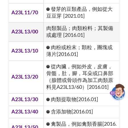
發芽的豆類產品，例如從大
A23L 11/70
豆豆芽 [2021.01]
肉類製品；肉類粉料；其製備
A23L 13/00
或處理 [2016.01]
肉粉或粉末；顆粒，團塊或
A23L 13/10
薄片[2016.01]
從內臟，例如外皮，皮膚，
骨髓，肚，腳，耳朵或口鼻部
A23L 13/20
（腺體或骨頭作為加工肉類原
料見A23L13/60）[2016.01]
A23L 13/30
肉類提取物[2016.01]
A23L 13/40
含添加物[2016.01]
禽製品，例如禽類香腸[2016.
A23L 13/50