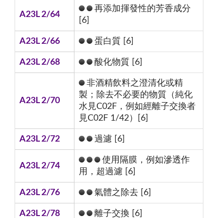
再添加揮發性的芳香成分
A23L 2/64
[6]
A23L 2/66
蛋白質 [6]
A23L 2/68
酸化物質 [6]
非酒精飲料之澄清化或精
製；除去不必要的物質（純化
A23L 2/70
水見C02F，例如經離子交換者
見C02F 1/42）[6]
A23L 2/72
過濾 [6]
使用隔膜，例如滲透作
A23L 2/74
用，超過濾 [6]
A23L 2/76
氣體之除去 [6]
A23L 2/78
離子交換 [6]