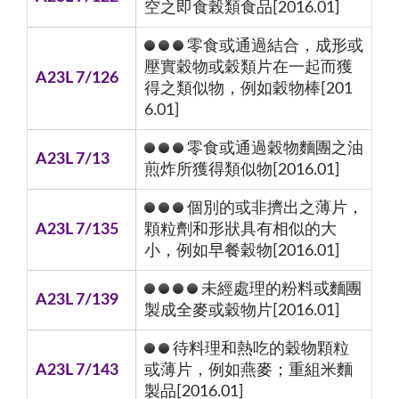
空之即食榖類食品[2016.01]
零食或通過結合，成形或
壓實穀物或穀類片在一起而獲
A23L 7/126
得之類似物，例如穀物棒[201
6.01]
零食或通過穀物麵團之油
A23L 7/13
煎炸所獲得類似物[2016.01]
個別的或非擠出之薄片，
A23L 7/135
顆粒劑和形狀具有相似的大
小，例如早餐穀物[2016.01]
未經處理的粉料或麵團
A23L 7/139
製成全麥或穀物片[2016.01]
待料理和熱吃的穀物顆粒
A23L 7/143
或薄片，例如燕麥；重組米麵
製品[2016.01]