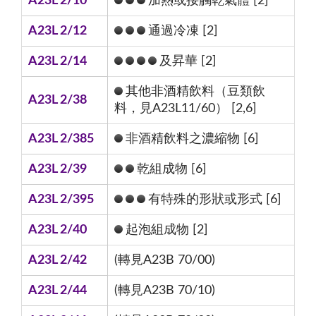
A23L 2/10
加熱或接觸乾氣體 [2]
A23L 2/12
通過冷凍 [2]
A23L 2/14
及昇華 [2]
其他非酒精飲料（豆類飲
A23L 2/38
料，見A23L11/60） [2,6]
A23L 2/385
非酒精飲料之濃縮物 [6]
A23L 2/39
乾組成物 [6]
A23L 2/395
有特殊的形狀或形式 [6]
A23L 2/40
起泡組成物 [2]
A23L 2/42
(轉見A23B 70/00)
A23L 2/44
(轉見A23B 70/10)