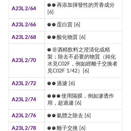
再添加揮發性的芳香成分
A23L 2/64
[6]
A23L 2/66
蛋白質 [6]
A23L 2/68
酸化物質 [6]
非酒精飲料之澄清化或精
製；除去不必要的物質（純化
A23L 2/70
水見C02F，例如經離子交換者
見C02F 1/42）[6]
A23L 2/72
過濾 [6]
使用隔膜，例如滲透作
A23L 2/74
用，超過濾 [6]
A23L 2/76
氣體之除去 [6]
A23L 2/78
離子交換 [6]