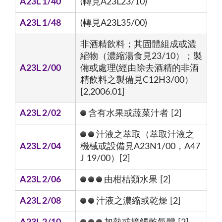
A23L 1/40
(轉見A23L23/10)
A23L 1/48
(轉見A23L35/00)
非酒精飲料；其固體組成或濃
縮物（濃縮湯食見23/10）；製
A23L 2/00
備或處理(經由除去酒精的非酒
精飲料之製備見C12H3/00）
[2,2006.01]
A23L 2/02
含有水果或蔬菜汁者 [2]
汁液之萃取（萃取汁液之
A23L 2/04
機械或設備見A23N1/00，A47
J 19/00）[2]
A23L 2/06
由柑桔類水果 [2]
A23L 2/08
汁液之濃縮或乾燥 [2]