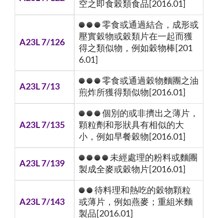
空之即食榖類食品[2016.01]
零食或通過結合，成形或
壓實穀物或穀類片在一起而獲
A23L 7/126
得之類似物，例如穀物棒[201
6.01]
零食或通過穀物麵團之油
A23L 7/13
煎炸所獲得類似物[2016.01]
個別的或非擠出之薄片，
A23L 7/135
顆粒劑和形狀具有相似的大
小，例如早餐穀物[2016.01]
未經處理的粉料或麵團
A23L 7/139
製成全麥或穀物片[2016.01]
待料理和熱吃的穀物顆粒
A23L 7/143
或薄片，例如燕麥；重組米麵
製品[2016.01]