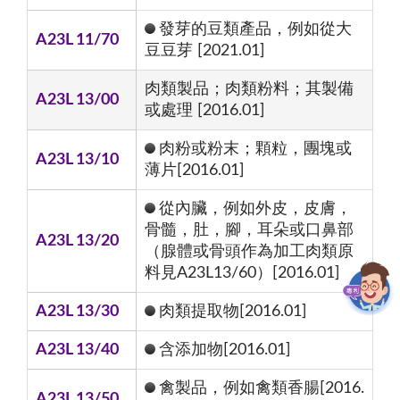
發芽的豆類產品，例如從大
A23L 11/70
豆豆芽 [2021.01]
肉類製品；肉類粉料；其製備
A23L 13/00
或處理 [2016.01]
肉粉或粉末；顆粒，團塊或
A23L 13/10
薄片[2016.01]
從內臟，例如外皮，皮膚，
骨髓，肚，腳，耳朵或口鼻部
A23L 13/20
（腺體或骨頭作為加工肉類原
料見A23L13/60）[2016.01]
A23L 13/30
肉類提取物[2016.01]
A23L 13/40
含添加物[2016.01]
禽製品，例如禽類香腸[2016.
A23L 13/50