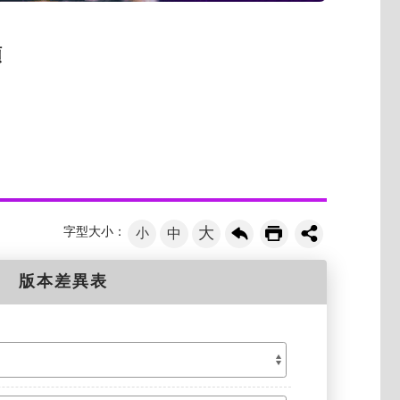
類
大
字型大小：
小
中
版本差異表