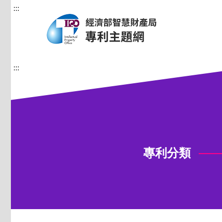
:::
:::
專利分類