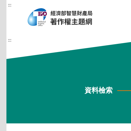
:::
:::
資料檢索