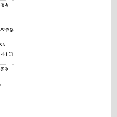
提供者
第93條修
&A
不可不知
權案例
A