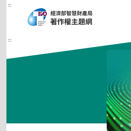
:::
:::