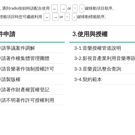
←
→
↑
↓
遇到radio按鈕時請配合使用
or
鍵移動項目順序。
←
→
↑
↓
跳回至標籤項目時您可繼續利用
or
鍵移動標籤順序。
案件申請
3.使用與授權
.申請爭議案件調解
3-1.音樂授權管道說明
2.申請著作權集體管理團體
3-2.影視音產業利用音樂專
3.申請音樂著作強制授權許可
3-3.音樂資訊整合查詢
.申請製版權
3-4.契約範本
5.申請著作財產權質權登記
6.申請不明著作許可授權利用