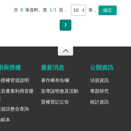
共
8
筆資料、第
1/1
頁，
筆，
1
用與授權
最新消息
公開資訊
樂授權管道說明
著作權布告欄
法規資訊
視音產業利用音樂
宣導說明會及活動
專題研究
區
質權登記公告
統計資訊
樂資訊整合查詢
約範本