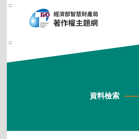
:::
:::
資料檢索