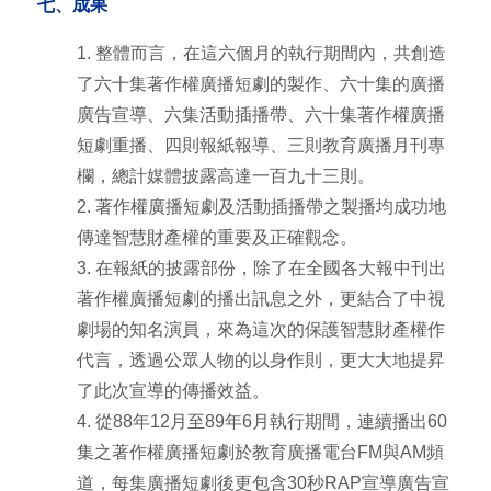
七、成果
1. 整體而言，在這六個月的執行期間內，共創造
了六十集著作權廣播短劇的製作、六十集的廣播
廣告宣導、六集活動插播帶、六十集著作權廣播
短劇重播、四則報紙報導、三則教育廣播月刊專
欄，總計媒體披露高達一百九十三則。
2. 著作權廣播短劇及活動插播帶之製播均成功地
傳達智慧財產權的重要及正確觀念。
3. 在報紙的披露部份，除了在全國各大報中刊出
著作權廣播短劇的播出訊息之外，更結合了中視
劇場的知名演員，來為這次的保護智慧財產權作
代言，透過公眾人物的以身作則，更大大地提昇
了此次宣導的傳播效益。
4. 從88年12月至89年6月執行期間，連續播出60
集之著作權廣播短劇於教育廣播電台FM與AM頻
道，每集廣播短劇後更包含30秒RAP宣導廣告宣