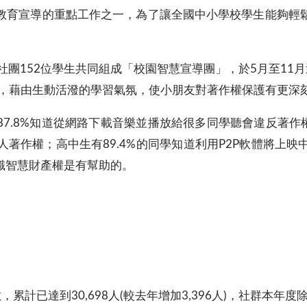
教育宣導的重點工作之一，為了讓全國中小學校學生能夠輕
團152位學生共同組成「校園智慧宣導團」，於5月至11月巡迴
，藉由生動活潑的學習氣氛，使小朋友對著作權保護有更深刻的
7.8%知道從網路下載音樂並播放給很多同學聽會違反著作權
著作權；高中生有89.4%的同學知道利用P2P軟體將上
識智慧財產權是有幫助的。
數，累計已達到30,698人(較去年增加3,396人)，社群