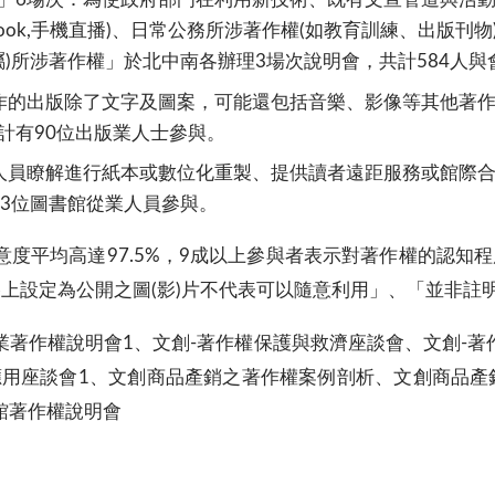
book,手機直播)、日常公務所涉著作權(如教育訓練、出版
)所涉著作權」於北中南各辦理3場次說明會，共計584人與
作的出版除了文字及圖案，可能還包括音樂、影像等其他著
計有90位出版業人士參與。
人員瞭解進行紙本或數位化重製、提供讀者遠距服務或館際
53位圖書館從業人員參與。
度平均高達97.5%，9成以上參與者表示對著作權的認知
上設定為公開之圖(影)片不代表可以隨意利用」、「並非註
著作權說明會1、文創-著作權保護與救濟座談會、文創-著
應用座談會1、文創商品產銷之著作權案例剖析、文創商品產
館著作權說明會