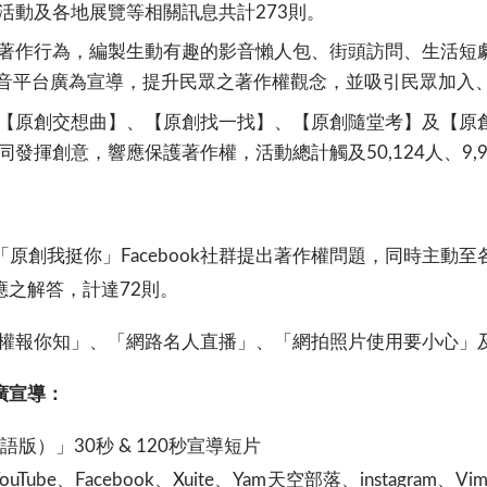
活動及各地展覽等相關訊息共計273則。
著作行為，編製生動有趣的影音懶人包、街頭訪問、生活短劇
ion等熱門影音平台廣為宣導，提升民眾之著作權觀念，並吸引民眾加
原創交想曲】、【原創找一找】、【原創隨堂考】及【原創隨
揮創意，響應保護著作權，活動總計觸及50,124人、9,9
原創我挺你」Facebook社群提出著作權問題，同時主動
之解答，計達72則。
權報你知」、「網路名人直播」、「網拍照片使用要小心」及
廣宣導：
版）」30秒 & 120秒宣導短片
be、Facebook、Xuite、Yam天空部落、instagra