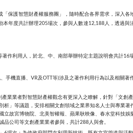
成「保護智慧財產權服務團」，隨時配合各界需求，深入各
本年度共計辦理205場次，參與人數達12,188人，透過
著作利用人，於北、中、南部舉辦特定主題說明會共計16場次
、手機直播、VR及OTT等)涉及之著作利用行為以及相關
創產業業者對智慧財產權觀念有更深入之瞭解，針對「文創
剖析」等議題，安排相關文創領域之業界知名人士與專業著
國立故宮博物院、北美智權報、蘋果耿映像、春水堂科技娛
誠品公司等文創產業業者參與，共計288人與會。
」6場次：為使政府部門在利用新技術、既有文宣管道與活