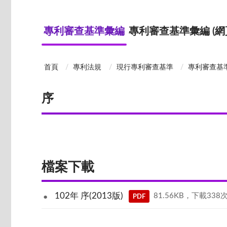
專利審查基準彙編
專利審查基準彙編 (網
首頁
專利法規
現行專利審查基準
專利審查基
序
檔案下載
102年 序(2013版)
81.56KB，下載338
PDF