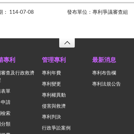
 114-07-08
發布單位：專利爭議審查組
請專利
管理專利
最新消息
利審查及行政救濟
專利年費
專利布告欄
程
專利變更
專利法規公告
請表單
專利權異動
子申請
侵害與救濟
利檢索
專利判決
利分類
行政爭訟案例