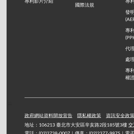
專利影片介紹
專
國際法規
發
(AE
專
(PP
代
處
專
權
:::
政府網站資料開放宣告
隱私權政策
資訊安全政
地址：106213 臺北市大安區辛亥路2段185號3樓
交
電話：(02)2738-0007｜傳真：(02)2377-9875｜