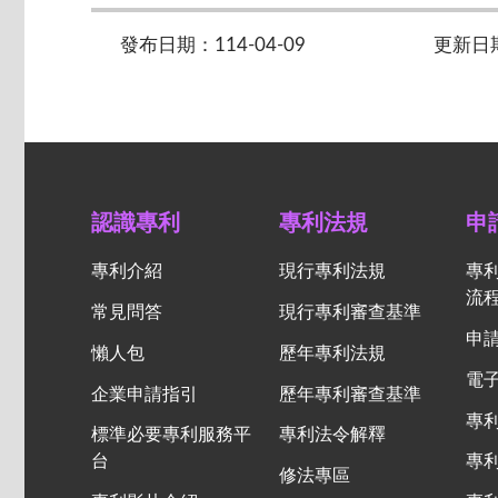
發布日期：114-04-09
更新日期：
認識專利
專利法規
申
專利介紹
現行專利法規
專
流
常見問答
現行專利審查基準
申
懶人包
歷年專利法規
電
企業申請指引
歷年專利審查基準
專
標準必要專利服務平
專利法令解釋
台
專
修法專區