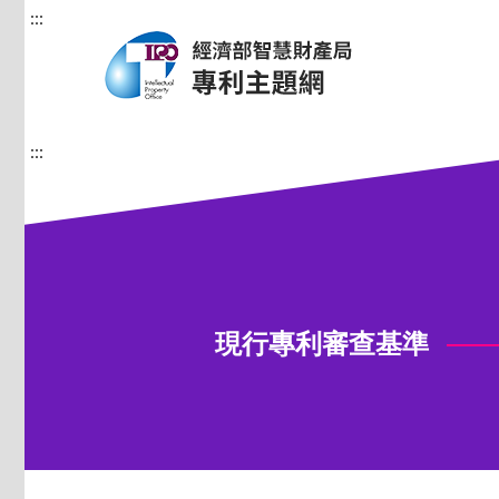
:::
:::
現行專利審查基準