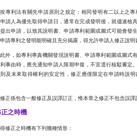
按專利法有關先申請原則之規定：相同發明有二以上之專
。申請人為優先取得申請日，通常在完成發明後，就儘速檢
關提出申請，以致其說明書、申請專利範圍或圖式可能會發
申請專利之發明能明確且充分揭露，得允許申請人修正說明
此外，如專利專責機關發現說明書、申請專利範圍或圖式
專利事由時，應先通知申請人限期申復，不宜逕行核駁審定
原則及未來取得權利的安定性，修正應僅限定在申請時說明
修正係包含一般修正及誤譯訂正，惟本章之修正不包含誤譯
.修正之時機
得修正之時機有下列幾種情形：