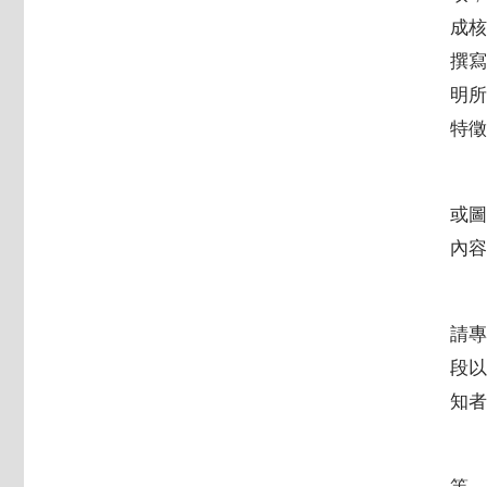
成
撰
明
特徵
或
內容
請
段
知者