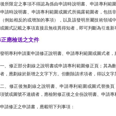
正後所限定之事項不得認為係由申請時說明書、申請專利範
出申請時說明書、申請專利範圍或圖式所揭露範圍者，包括
項（例如相反的或增加的事項），以及該發明所屬技術領域
或圖式記載之事項直接且無歧異得知者，即可判斷為引進新
.修正應檢送之文件
發明專利申請案申請修正說明書、申請專利範圍或圖式者，應備
一、修正部分劃線之說明書或申請專利範圍修正頁；其為
者，應劃線於新增之文字下方。但刪除請求項者，得以文字
二、修正後無劃線之說明書、申請專利範圍或圖式替換頁
項號或圖號不連續者，應檢附修正後之全份說明書、申請專
申請修正之申請書，應載明下列事項：