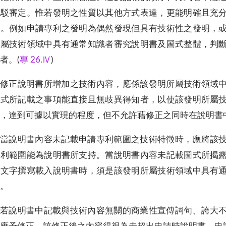
核駁審定。惟若發明之性質以其他方式表達，更能明確且充
寫。例如申請專利之發明為偶然發現但具有技術性之發明，
所屬技術領域中具有通常知識者審究說明書及圖式整體，判
者。(
專 26.Ⅳ
)
修正說明書所增加之技術內容，應係該發明所屬技術領域
圖式所記載之事項能直接且無歧異得知者，以使該發明所屬
，達到可據以實現的程度，但不允許藉修正之同時在說明書
當說明書內容未記載申請專利範圍之技術特徵時，應將該
專利範圍能為說明書所支持。當說明書內容未記載圖式所揭
以文字撰寫載入說明書時，須是該發明所屬技術領域中具有
。
若說明書中記載與技術內容無關的商業性宣傳詞句、誇大