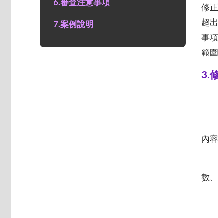
6.審查注意事項
修
超
7.案例說明
事
範圍
3
內容
數、