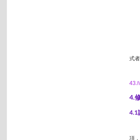
式者
43.
4
4.
項