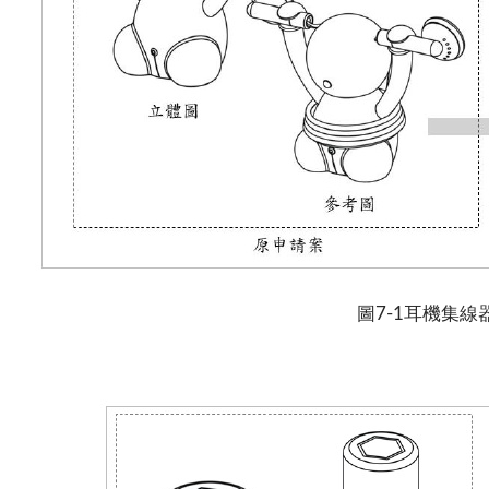
圖7-1耳機集線