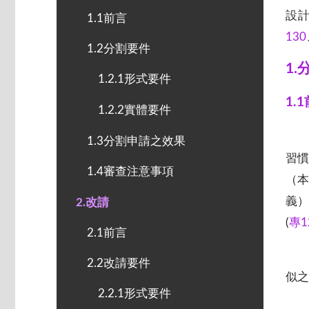
設
1.1前言
130
1.2分割要件
1.
1.2.1形式要件
1.
1.2.2實體要件
1.3分割申請之效果
習
1.4審查注意事項
（
義）
2.改請
(
專1
2.1前言
2.2改請要件
似之
2.2.1形式要件