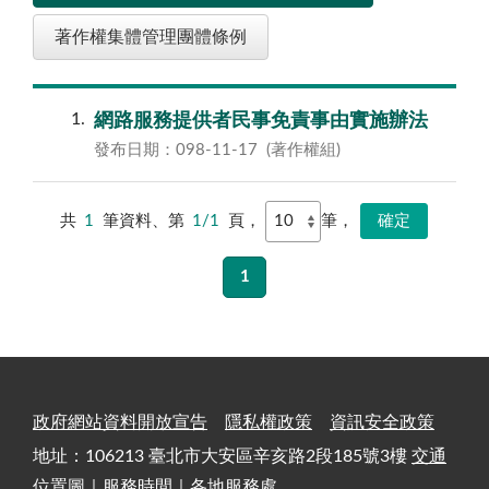
著作權集體管理團體條例
1
網路服務提供者民事免責事由實施辦法
發布日期：098-11-17
(著作權組)
共
1
筆資料、第
1/1
頁，
筆，
1
政府網站資料開放宣告
隱私權政策
資訊安全政策
地址：106213 臺北市大安區辛亥路2段185號3樓
交通
位置圖
｜
服務時間
｜
各地服務處