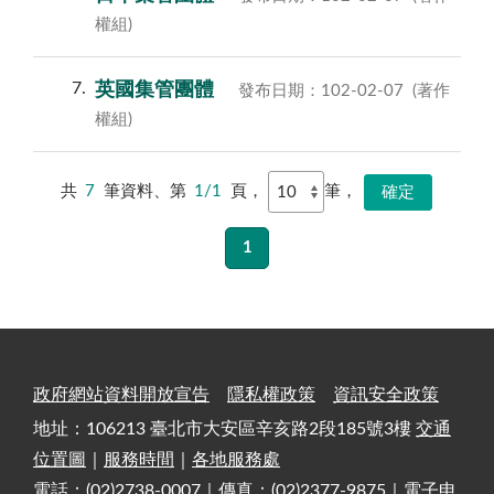
權組)
7
英國集管團體
發布日期：102-02-07
(著作
權組)
共
7
筆資料、第
1/1
頁，
筆，
1
政府網站資料開放宣告
隱私權政策
資訊安全政策
地址：106213 臺北市大安區辛亥路2段185號3樓
交通
位置圖
｜
服務時間
｜
各地服務處
電話：(02)2738-0007｜傳真：(02)2377-9875｜電子申