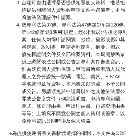
台端可自由選擇是否提供相關個人資料，惟若拒
絕提供相關個人資料致申請文件不齊備者，本局
將無法受理該件申請案。
依專利法第37條、專利法第47條第2項(第120條、
第142條第1項準用)規定，經公開或公告後之專利
案，任何人均得申請閱覽、抄錄、攝影或影印其
審定書、說明書、申請專利範圍、摘要、圖式、
優先權證明文件及全部檔案資料。本局開放民眾
線上調閱依法公開或公告之專利案件審查資訊，
惟為落實個人資料保護，申請書所載申請人或代
理人之身分證統一號碼、電話、傳真、E-MAIL、
簽名或印章等資料，本局將加以隱藏，不予公開
或公告。另請避免於申請書以外之其他依法應公
開或公告之文件（例如說明書、申請專利範圍、
圖式、修正理由書、申復理由書、再審查理由書
等等）上填寫不同意公開之個人資料或簽章，以
免專利資訊公開時損及個人權益。
※為提供使用者有文書軟體選擇的權利，本文件為ODF