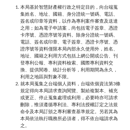
本局基於智慧財產權行政之特定目的，向台端蒐
集姓名、地址、國籍、身分證統一號碼、電話、
簽名或印章等資料，以作為專利案件審查及送達
之用；如為電子申請案，尚包括電子簽章、憑證
卡序號、憑證序號等資料。除身分證統一號碼、
電話、簽名或印章、電子簽章、憑證卡序號、憑
證序號等資料僅限本局內部永久使用外，姓名、
地址、國籍之利用方式包括上網公開或公告、刊
登專利公報、專利資料檢索、國際專利資料交
換、提供閱卷、統計分析等，利用期間為永久，
利用之地區與對象不限。
就本局蒐集之台端個人資料，台端依個資法第3條
規定得向本局請求查詢閱覽、製給複製本、補充
或更正、停止蒐集處理或利用，必要時亦可請求
刪除，惟須遵循專利法、專利法授權訂定之法規
命令及本局訂頒之專利審查基準規定。另若其為
本局依法執行職務所必須者，得不依台端請求為
之。