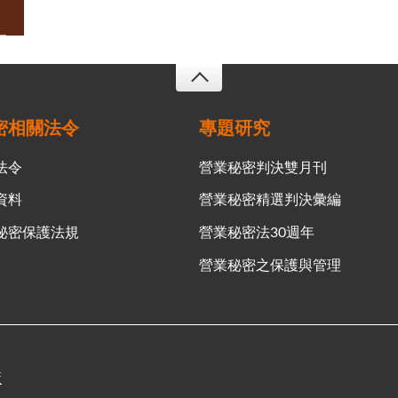
密相關法令
專題研究
法令
營業秘密判決雙月刊
資料
營業秘密精選判決彙編
秘密保護法規
營業秘密法30週年
營業秘密之保護與管理
策