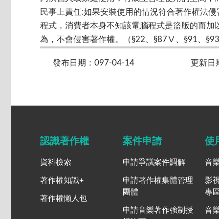
民事上責任:如果安裝使用的情況符合著作權法
程式，消費者本身不知該電腦程式是盜版的而加
為，不會侵害著作權。（§22、§87Ⅴ、§91、§9
發布日期：097-04-14
更新日期：
認識著作權
案件申請
使
資料檢索
申請爭議案件調解
音
著作權知識+
申請著作權集體管理
影
團體
專
著作權懶人包
申請音樂著作強制授
音