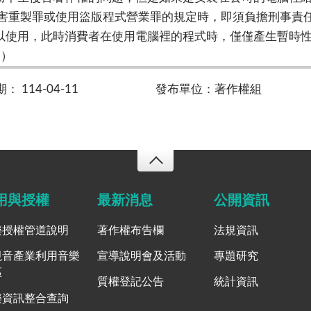
侵害重製罪或使用盜版程式營業罪的規定時，即須負擔刑事責
以使用，此時消費者在使用電腦裡的程式時，僅僅產生暫時
3）
 114-04-11
發布單位：著作權組
用與授權
最新消息
公開資訊
樂授權管道說明
著作權布告欄
法規資訊
視音產業利用音樂
宣導說明會及活動
專題研究
區
質權登記公告
統計資訊
樂資訊整合查詢