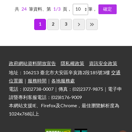
共
24
筆資料、第
1/3
頁，
筆，
1
2
3
政府網站資料開放宣告
隱私權政策
資訊安全政策
地址：106213 臺北市大安區辛亥路2段185號3樓
交通
位置圖
｜
服務時間
｜
各地服務處
電話：(02)2738-0007｜傳真：(02)2377-9875｜電子申
請暨專利客服電話：(02)8176-9009
本網站支援IE、Firefox及Chrome，最佳瀏覽解析度為
1024x768以上