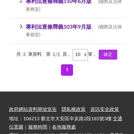
2
專利法逐條釋義110年6月版
(國際及法律
事務室)
3
專利法逐條釋義103年9月版
(國際及法律
事務室)
共
3
筆資料、第
1/1
頁，
筆，
1
政府網站資料開放宣告
隱私權政策
資訊安全政策
地址：106213 臺北市大安區辛亥路2段185號3樓
交通
位置圖
｜
服務時間
｜
各地服務處