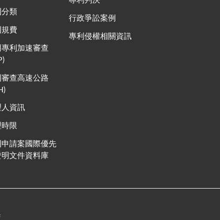
專利判決
利分類
行政爭訟案例
利規費
專利侵權相關資訊
明專利加速審查
P)
利審查高速公路
H)
理人資訊
理時限
利申請案國際優先
證明文件資料庫
策