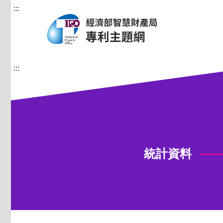
:::
:::
統計資料