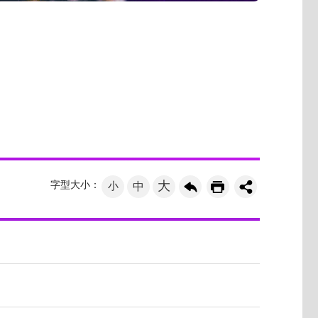
大
字型大小：
小
中