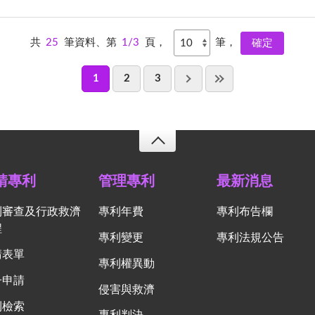
共
25
筆資料、第
1/3
頁，
筆，
1
2
3
請專利
管理專利
最新消息
利審查及行政救濟
專利年費
專利布告欄
程
專利變更
專利法規公告
請表單
專利權異動
子申請
侵害與救濟
利檢索