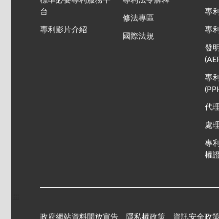
標準必要專利服務平
專利法令解釋
台
專
修法專區
專利影片介紹
專
國際法規
發
(AE
專
(PP
代
處
專
權
:::
政府網站資料開放宣告
隱私權政策
資訊安全政