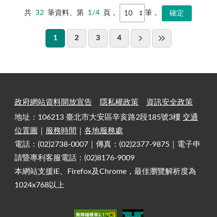
共
32
筆資料、第
1/4
頁，
筆，
1
2
3
4
政府網站資料開放宣告
隱私權政策
資訊安全政策
地址：106213 臺北市大安區辛亥路2段185號3樓
交通
位置圖
｜
服務時間
｜
各地服務處
電話：(02)2738-0007｜傳真：(02)2377-9875｜電子申
請暨專利客服電話：(02)8176-9009
本網站支援IE、Firefox及Chrome，最佳瀏覽解析度為
1024x768以上