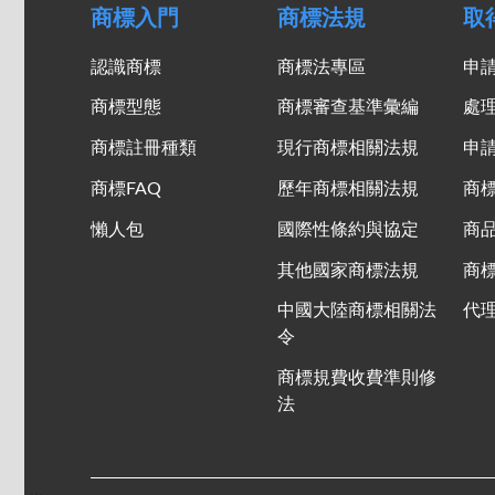
商標入門
商標法規
取
認識商標
商標法專區
申
商標型態
商標審查基準彙編
處
商標註冊種類
現行商標相關法規
申
商標FAQ
歷年商標相關法規
商
懶人包
國際性條約與協定
商
其他國家商標法規
商
中國大陸商標相關法
代
令
商標規費收費準則修
法