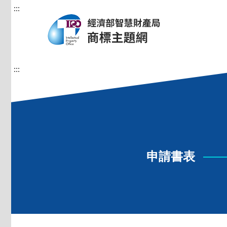
:::
:::
申請書表