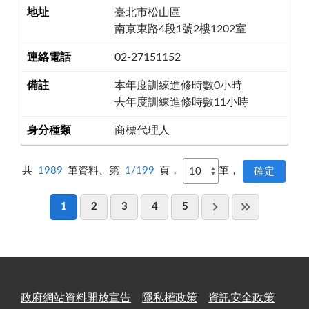
臺北市松山區
南京東路4段1號2樓1202室
02-27151152
本年度訓練進修時數0小時
去年度訓練進修時數11小時
商標代理人
共
1989
筆資料、第
1/199
頁，
筆，
1
2
3
4
5
政府網站資料開放宣告
隱私權政策
資訊安全政策