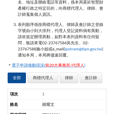
名、地址及聯絡電話等資料，係本局基於智慧財
產權行政之特定目的，向商標代理人、律師、會
計師蒐集個人資訊。
表列順序係按商標代理人、律師及會計師之登錄
字號由小到大排列，代理人登記資料倘有異動，
請依規定辦理異動，如對本表列資料有任何疑
問，敬請來電02-23767584吳先生、02-
23767588施小姐或e_mail(
ipotram@tipo.gov.tw
)
通知本局，本局將儘速回覆。
＊
電子申請推動現況(
前20大事務所/代理人
)
全部
商標代理人
律師
會計師
1
鍾耀文