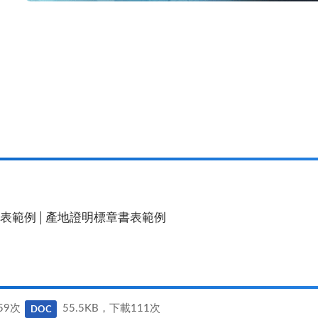
書表範例│產地證明標章書表範例
59次
55.5KB，下載111次
DOC