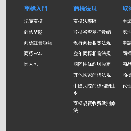
商標入門
商標法規
取
認識商標
商標法專區
申
商標型態
商標審查基準彙編
處
商標註冊種類
現行商標相關法規
申
商標FAQ
歷年商標相關法規
商
懶人包
國際性條約與協定
商
其他國家商標法規
商
中國大陸商標相關法
代
令
商標規費收費準則修
法