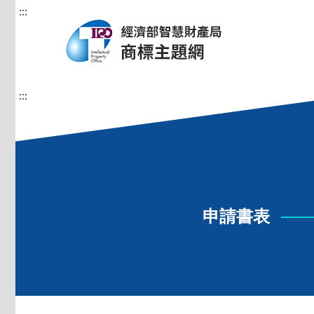
:::
:::
申請書表