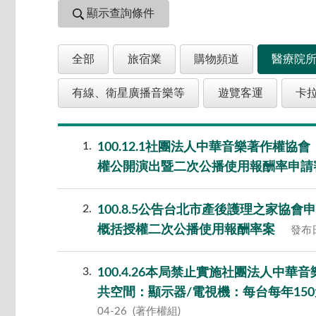
顯示查詢條件
全部
旅宿業
購物頻道
醫療院
有線、衛星廣播音樂等
遊覽客運
卡拉
1
100.12.1社團法人中華音樂著作權
權公開演出暨二次公播使用報酬率申請
2
100.8.5公告台北市產後護理之家
概括授權二次公播使用報酬率案
發布日
3
100.4.26本局禁止實施社團法人中
共空間：顯示器/電視機：每台每年15
04-26
(著作權組)