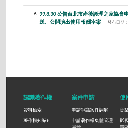
9
99.8.30 公告台北市產後護理之
送、公開演出使用報酬率案
發布日期：0
認識著作權
案件申請
使
資料檢索
申請爭議案件調解
音
著作權知識+
申請著作權集體管理
影
團體
專