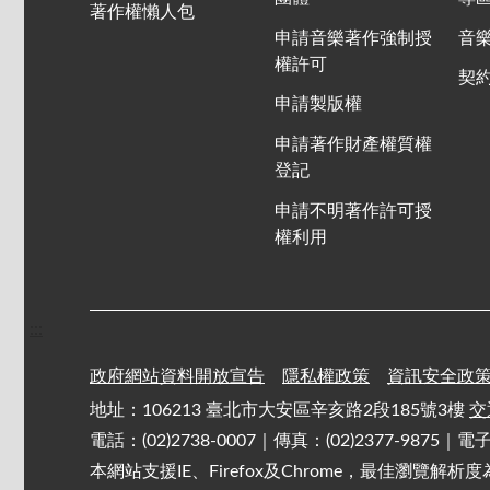
著作權懶人包
申請音樂著作強制授
音
權許可
契
申請製版權
申請著作財產權質權
登記
申請不明著作許可授
權利用
:::
政府網站資料開放宣告
隱私權政策
資訊安全政
地址：106213 臺北市大安區辛亥路2段185號3樓
交
電話：(02)2738-0007｜傳真：(02)2377-9875｜
本網站支援IE、Firefox及Chrome，最佳瀏覽解析度為