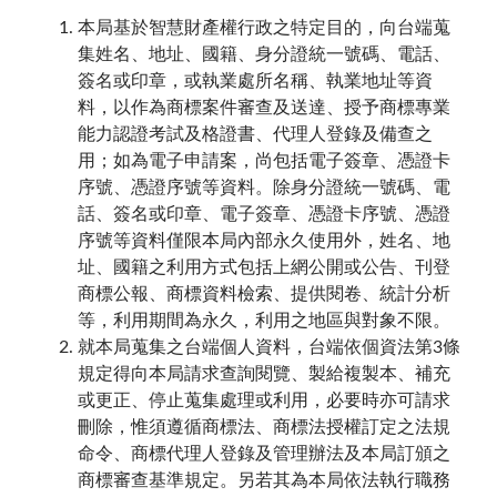
本局基於智慧財產權行政之特定目的，向台端蒐
集姓名、地址、國籍、身分證統一號碼、電話、
簽名或印章，或執業處所名稱、執業地址等資
料，以作為商標案件審查及送達、授予商標專業
能力認證考試及格證書、代理人登錄及備查之
用；如為電子申請案，尚包括電子簽章、憑證卡
序號、憑證序號等資料。除身分證統一號碼、電
話、簽名或印章、電子簽章、憑證卡序號、憑證
序號等資料僅限本局內部永久使用外，姓名、地
址、國籍之利用方式包括上網公開或公告、刊登
商標公報、商標資料檢索、提供閱卷、統計分析
等，利用期間為永久，利用之地區與對象不限。
就本局蒐集之台端個人資料，台端依個資法第3條
規定得向本局請求查詢閱覽、製給複製本、補充
或更正、停止蒐集處理或利用，必要時亦可請求
刪除，惟須遵循商標法、商標法授權訂定之法規
命令、商標代理人登錄及管理辦法及本局訂頒之
商標審查基準規定。另若其為本局依法執行職務