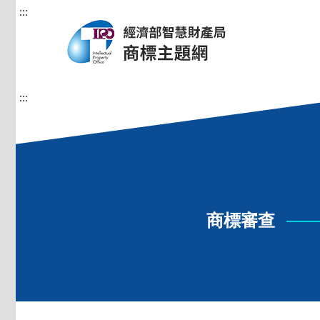
:::
:::
商標審查