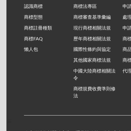
認識商標
商標法專區
申
商標型態
商標審查基準彙編
處
商標註冊種類
現行商標相關法規
申
商標FAQ
歷年商標相關法規
商
懶人包
國際性條約與協定
商
其他國家商標法規
商
中國大陸商標相關法
代
令
商標規費收費準則修
法
:::