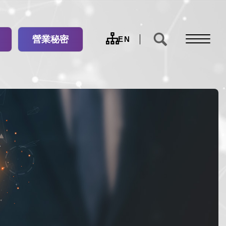
營業秘密
網
EN
站
導
覽