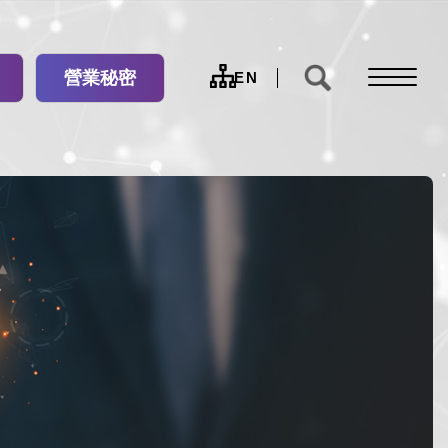
營業秘密
網
EN
站
導
覽