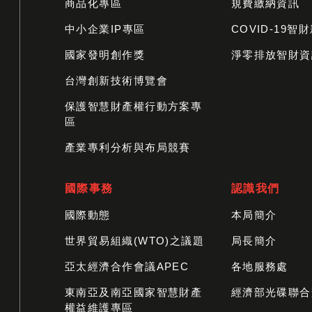
商品化專區
規費繳納資訊
中小企業IP專區
COVID-19智
國家發明創作獎
淨零排放智財資
台灣創新技術博覽會
保護智慧財產權行動方案專
區
產業專利分析與布局競賽
國際事務
認識我們
國際動態
本局簡介
世界貿易組織(WTO)之議題
局長簡介
亞太經濟合作會議APEC
各地服務處
東南亞及南亞國家智慧財產
經濟部光碟聯合
權益維護專區