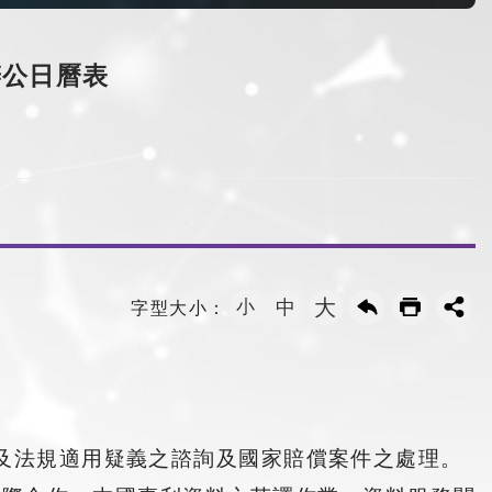
辦公日曆表
大
小
中
字型大小：
涉及法規適用疑義之諮詢及國家賠償案件之處理。