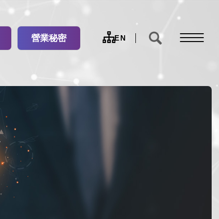
營業秘密
網
EN
站
導
覽