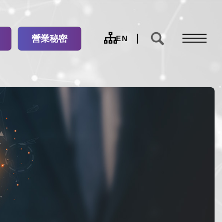
營業秘密
網
EN
站
導
覽