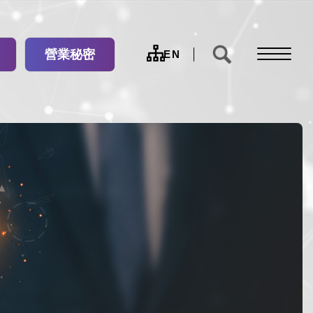
營業秘密
網
EN
站
導
覽