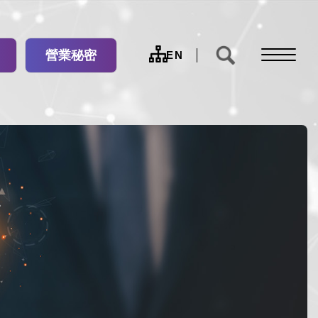
營業秘密
網
EN
站
導
覽