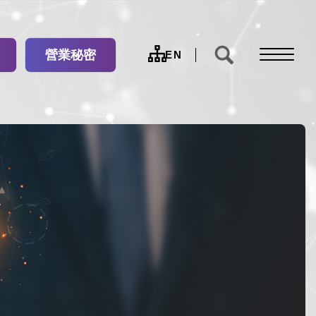
營業秘密
網
EN
站
導
覽