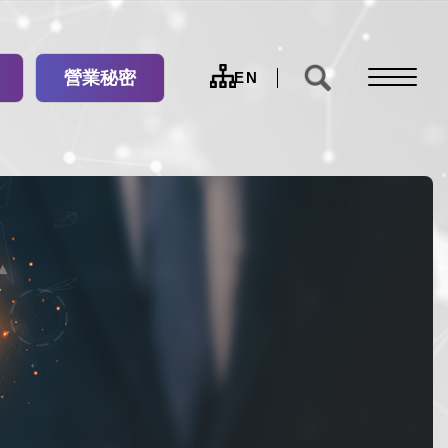
營業秘密
網
EN
站
導
覽