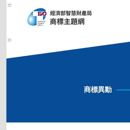
:::
:::
商標異動