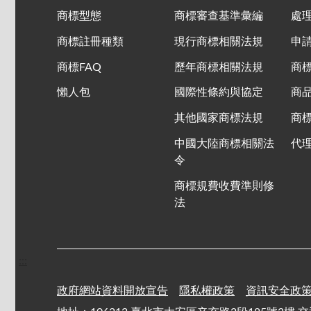
商標型態
商標審查基準彙編
處
商標註冊種類
現行商標相關法規
申
商標FAQ
歷年商標相關法規
商
懶人包
國際性條約與協定
商
其他國家商標法規
商
中國大陸商標相關法
代
令
商標規費收費準則修
法
:::
政府網站資料開放宣告
隱私權政策
資訊安全政