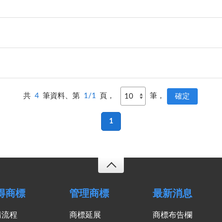
共
4
筆資料、第
1/1
頁，
筆，
1
得商標
管理商標
最新消息
請流程
商標延展
商標布告欄