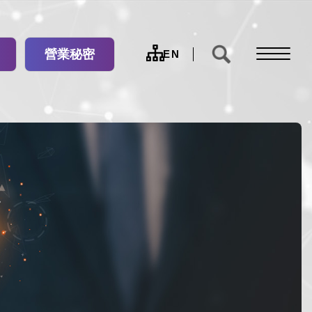
營業秘密
網
EN
站
導
覽