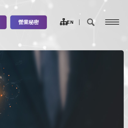
營業秘密
網
EN
站
導
覽