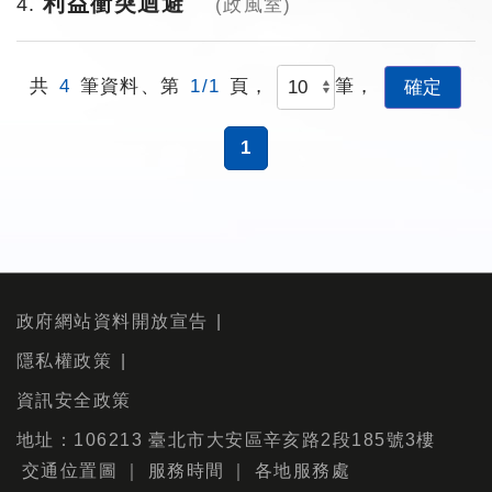
利益衝突迴避
4
(政風室)
共
4
筆資料、第
1/1
頁，
筆，
1
政府網站資料開放宣告
隱私權政策
資訊安全政策
地址：106213 臺北市大安區辛亥路2段185號3樓
交通位置圖
｜
服務時間
｜
各地服務處