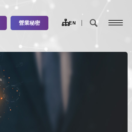
營業秘密
網
EN
站
導
覽