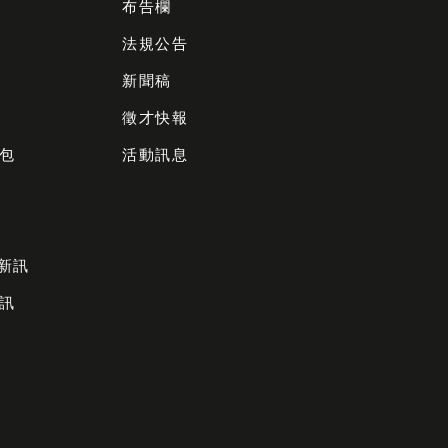
布告欄
法規公告
新聞稿
徵才快報
包
活動訊息
財新訊
訊