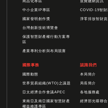
商品化專區
規費繳納資訊
中小企業IP專區
COVID-19智
國家發明創作獎
淨零排放智財資
台灣創新技術博覽會
保護智慧財產權行動方案專
區
產業專利分析與布局競賽
國際事務
認識我們
國際動態
本局簡介
世界貿易組織(WTO)之議題
局長簡介
亞太經濟合作會議APEC
各地服務處
東南亞及南亞國家智慧財產
經濟部光碟聯合
權益維護專區