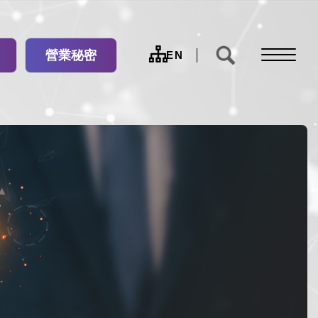
營業秘密
網
EN
站
導
覽