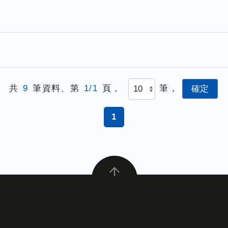
共
9
筆資料、第
1/1
頁，
筆，
1